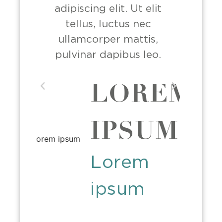
lit
adipiscing elit. Ut elit
adip
c
tellus, luctus nec
t
s,
ullamcorper mattis,
ul
eo.
pulvinar dapibus leo.
pul
REM
LOREM
UM
IPSUM
m
Lorem
ipsum