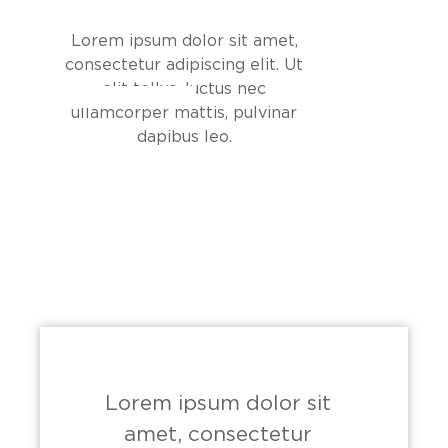
Lorem ipsum dolor sit amet,
consectetur adipiscing elit. Ut
elit tellus, luctus nec
ullamcorper mattis, pulvinar
dapibus leo.
sit
Lorem ipsum dolor sit
Lor
ur
amet, consectetur
am